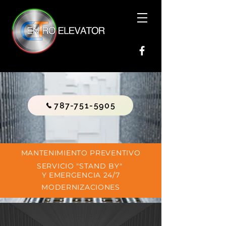
787-751-5905
MANTENIMIENTO PREVENTIVO
SERVICIO "STAND BY"
Y EMERGENCIA 24/7
MODERNIZACIONES